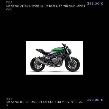
752 S
396,00 €
Silencieux Arrow Silencieux Pro-Race Nichrom pour Benelli
752s
752 S
479,00 €
Silencieux IXIL RC1 RACE HEXACONE XTREM - BENELLI 752
S