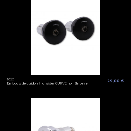
502C
29,00 €
Embouts de guidon Highsider CURVE noir (la paire)