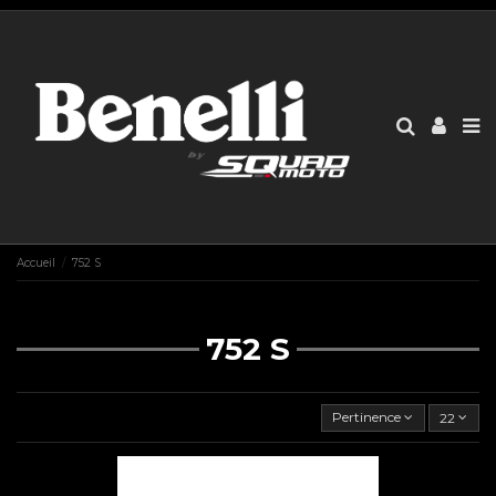
Accueil
752 S
752 S
Pertinence
22