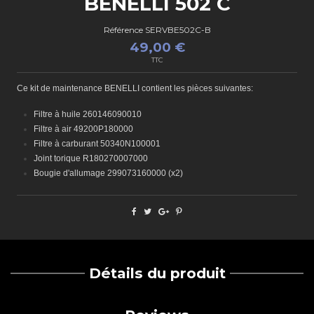
BENELLI 502 C
Référence
SERVBE502C-B
49,00 €
TTC
Ce kit de maintenance BENELLI contient les pièces suivantes:
Filtre à huile 260146090010
Filtre à air 49200P180000
Filtre à carburant 50340N100001
Joint torique R180270007000
Bougie d'allumage 299073160000 (x2)
Détails du produit